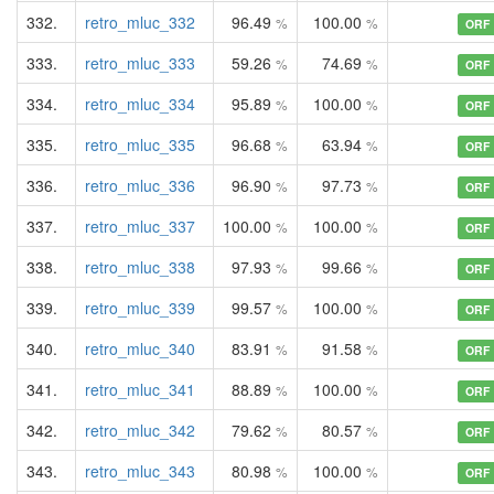
332.
retro_mluc_332
96.49
100.00
%
%
ORF
333.
retro_mluc_333
59.26
74.69
%
%
ORF
334.
retro_mluc_334
95.89
100.00
%
%
ORF
335.
retro_mluc_335
96.68
63.94
%
%
ORF
336.
retro_mluc_336
96.90
97.73
%
%
ORF
337.
retro_mluc_337
100.00
100.00
%
%
ORF
338.
retro_mluc_338
97.93
99.66
%
%
ORF
339.
retro_mluc_339
99.57
100.00
%
%
ORF
340.
retro_mluc_340
83.91
91.58
%
%
ORF
341.
retro_mluc_341
88.89
100.00
%
%
ORF
342.
retro_mluc_342
79.62
80.57
%
%
ORF
343.
retro_mluc_343
80.98
100.00
%
%
ORF