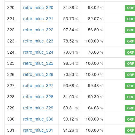
320.
retro_mluc_320
81.88
93.02
%
%
ORF
321.
retro_mluc_321
53.73
82.07
%
%
ORF
322.
retro_mluc_322
97.34
56.80
%
%
ORF
323.
retro_mluc_323
78.52
100.00
%
%
ORF
324.
retro_mluc_324
79.84
76.66
%
%
ORF
325.
retro_mluc_325
98.54
100.00
%
%
ORF
326.
retro_mluc_326
70.83
100.00
%
%
ORF
327.
retro_mluc_327
93.68
99.43
%
%
ORF
328.
retro_mluc_328
81.00
99.39
%
%
ORF
329.
retro_mluc_329
69.81
64.63
%
%
ORF
330.
retro_mluc_330
99.12
100.00
%
%
ORF
331.
retro_mluc_331
91.26
100.00
%
%
ORF