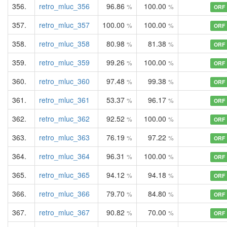
356.
retro_mluc_356
96.86
100.00
%
%
ORF
357.
retro_mluc_357
100.00
100.00
%
%
ORF
358.
retro_mluc_358
80.98
81.38
%
%
ORF
359.
retro_mluc_359
99.26
100.00
%
%
ORF
360.
retro_mluc_360
97.48
99.38
%
%
ORF
361.
retro_mluc_361
53.37
96.17
%
%
ORF
362.
retro_mluc_362
92.52
100.00
%
%
ORF
363.
retro_mluc_363
76.19
97.22
%
%
ORF
364.
retro_mluc_364
96.31
100.00
%
%
ORF
365.
retro_mluc_365
94.12
94.18
%
%
ORF
366.
retro_mluc_366
79.70
84.80
%
%
ORF
367.
retro_mluc_367
90.82
70.00
%
%
ORF