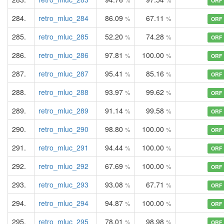
ORF
284.
retro_mluc_284
86.09
67.11
%
%
ORF
285.
retro_mluc_285
52.20
74.28
%
%
ORF
286.
retro_mluc_286
97.81
100.00
%
%
ORF
287.
retro_mluc_287
95.41
85.16
%
%
ORF
288.
retro_mluc_288
93.97
99.62
%
%
ORF
289.
retro_mluc_289
91.14
99.58
%
%
ORF
290.
retro_mluc_290
98.80
100.00
%
%
ORF
291.
retro_mluc_291
94.44
100.00
%
%
ORF
292.
retro_mluc_292
67.69
100.00
%
%
ORF
293.
retro_mluc_293
93.08
67.71
%
%
ORF
294.
retro_mluc_294
94.87
100.00
%
%
ORF
295.
retro_mluc_295
78.01
98.98
%
%
ORF