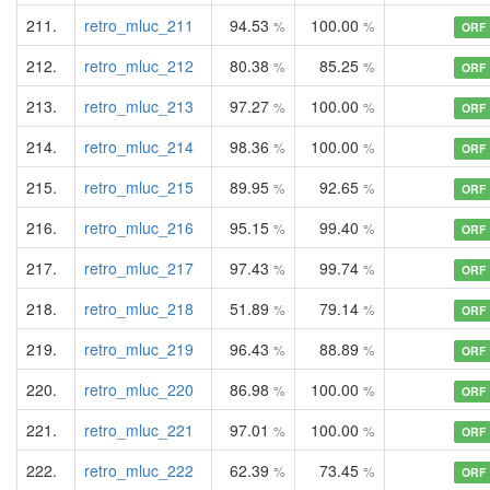
211.
retro_mluc_211
94.53
100.00
%
%
ORF
212.
retro_mluc_212
80.38
85.25
%
%
ORF
213.
retro_mluc_213
97.27
100.00
%
%
ORF
214.
retro_mluc_214
98.36
100.00
%
%
ORF
215.
retro_mluc_215
89.95
92.65
%
%
ORF
216.
retro_mluc_216
95.15
99.40
%
%
ORF
217.
retro_mluc_217
97.43
99.74
%
%
ORF
218.
retro_mluc_218
51.89
79.14
%
%
ORF
219.
retro_mluc_219
96.43
88.89
%
%
ORF
220.
retro_mluc_220
86.98
100.00
%
%
ORF
221.
retro_mluc_221
97.01
100.00
%
%
ORF
222.
retro_mluc_222
62.39
73.45
%
%
ORF