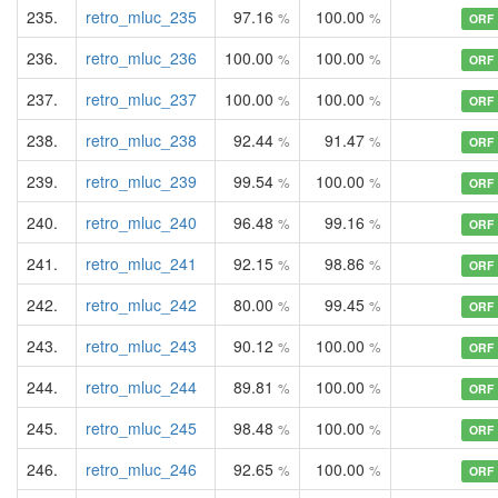
235.
retro_mluc_235
97.16
100.00
%
%
ORF
236.
retro_mluc_236
100.00
100.00
%
%
ORF
237.
retro_mluc_237
100.00
100.00
%
%
ORF
238.
retro_mluc_238
92.44
91.47
%
%
ORF
239.
retro_mluc_239
99.54
100.00
%
%
ORF
240.
retro_mluc_240
96.48
99.16
%
%
ORF
241.
retro_mluc_241
92.15
98.86
%
%
ORF
242.
retro_mluc_242
80.00
99.45
%
%
ORF
243.
retro_mluc_243
90.12
100.00
%
%
ORF
244.
retro_mluc_244
89.81
100.00
%
%
ORF
245.
retro_mluc_245
98.48
100.00
%
%
ORF
246.
retro_mluc_246
92.65
100.00
%
%
ORF