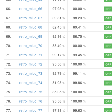
66.
retro_mluc_66
97.93
100.00
%
%
ORF
67.
retro_mluc_67
69.81
98.23
%
%
ORF
68.
retro_mluc_68
82.45
69.41
%
%
ORF
69.
retro_mluc_69
92.36
86.75
%
%
ORF
70.
retro_mluc_70
88.40
100.00
%
%
ORF
71.
retro_mluc_71
99.17
99.45
%
%
ORF
72.
retro_mluc_72
95.50
100.00
%
%
ORF
73.
retro_mluc_73
92.79
99.11
%
%
ORF
74.
retro_mluc_74
81.03
99.86
%
%
ORF
75.
retro_mluc_75
85.05
100.00
%
%
ORF
76.
retro_mluc_76
95.58
100.00
%
%
ORF
77.
retro_mluc_77
97.38
99.63
%
%
ORF