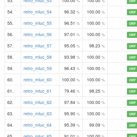
53.
retro_mluc_53
100.00
100.00
%
%
ORF
54.
retro_mluc_54
96.32
100.00
%
%
ORF
55.
retro_mluc_55
96.51
100.00
%
%
ORF
56.
retro_mluc_56
97.01
100.00
%
%
ORF
57.
retro_mluc_57
95.05
98.23
%
%
ORF
58.
retro_mluc_58
93.98
100.00
%
%
ORF
59.
retro_mluc_59
96.43
100.00
%
%
ORF
60.
retro_mluc_60
100.00
100.00
%
%
ORF
61.
retro_mluc_61
79.46
98.25
%
%
ORF
62.
retro_mluc_62
97.84
100.00
%
%
ORF
63.
retro_mluc_63
95.90
100.00
%
%
ORF
64.
retro_mluc_64
95.39
99.09
%
%
ORF
65.
retro_mluc_65
91.01
100.00
%
%
ORF