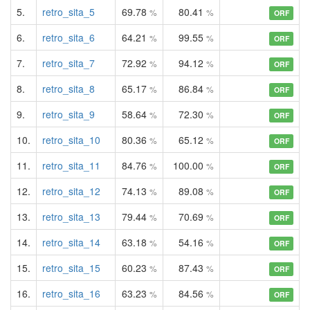
5.
retro_sita_5
69.78
80.41
%
%
ORF
6.
retro_sita_6
64.21
99.55
%
%
ORF
7.
retro_sita_7
72.92
94.12
%
%
ORF
8.
retro_sita_8
65.17
86.84
%
%
ORF
9.
retro_sita_9
58.64
72.30
%
%
ORF
10.
retro_sita_10
80.36
65.12
%
%
ORF
11.
retro_sita_11
84.76
100.00
%
%
ORF
12.
retro_sita_12
74.13
89.08
%
%
ORF
13.
retro_sita_13
79.44
70.69
%
%
ORF
14.
retro_sita_14
63.18
54.16
%
%
ORF
15.
retro_sita_15
60.23
87.43
%
%
ORF
16.
retro_sita_16
63.23
84.56
%
%
ORF