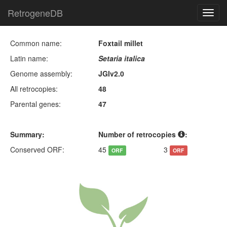
RetrogeneDB
Toggl
navig
Common name:
Foxtail millet
Latin name:
Setaria italica
Genome assembly:
JGIv2.0
All retrocopies:
48
Parental genes:
47
Summary:
Number of retrocopies
:
Conserved ORF:
45
3
ORF
ORF