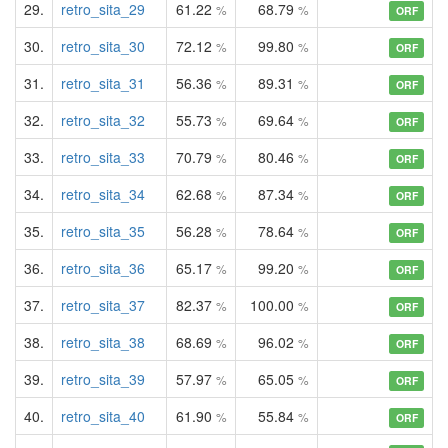
29.
retro_sita_29
61.22
68.79
%
%
ORF
30.
retro_sita_30
72.12
99.80
%
%
ORF
31.
retro_sita_31
56.36
89.31
%
%
ORF
32.
retro_sita_32
55.73
69.64
%
%
ORF
33.
retro_sita_33
70.79
80.46
%
%
ORF
34.
retro_sita_34
62.68
87.34
%
%
ORF
35.
retro_sita_35
56.28
78.64
%
%
ORF
36.
retro_sita_36
65.17
99.20
%
%
ORF
37.
retro_sita_37
82.37
100.00
%
%
ORF
38.
retro_sita_38
68.69
96.02
%
%
ORF
39.
retro_sita_39
57.97
65.05
%
%
ORF
40.
retro_sita_40
61.90
55.84
%
%
ORF