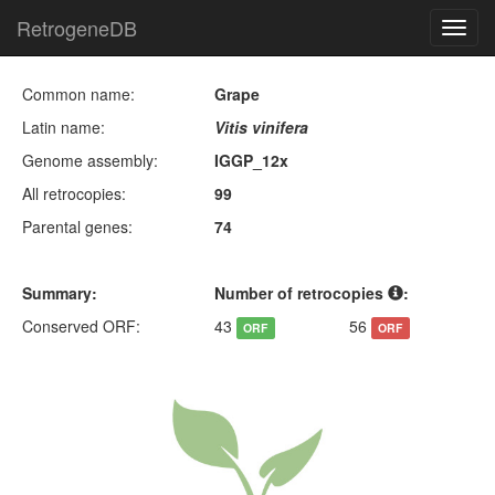
RetrogeneDB
Toggl
navig
Common name:
Grape
Latin name:
Vitis vinifera
Genome assembly:
IGGP_12x
All retrocopies:
99
Parental genes:
74
Summary:
Number of retrocopies
:
Conserved ORF:
43
56
ORF
ORF