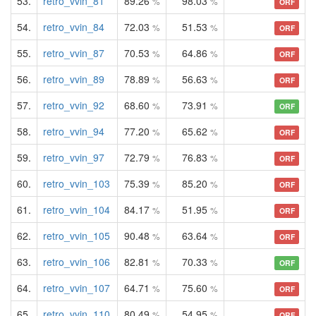
53.
retro_vvin_81
89.26
98.03
%
%
ORF
54.
retro_vvin_84
72.03
51.53
%
%
ORF
55.
retro_vvin_87
70.53
64.86
%
%
ORF
56.
retro_vvin_89
78.89
56.63
%
%
ORF
57.
retro_vvin_92
68.60
73.91
%
%
ORF
58.
retro_vvin_94
77.20
65.62
%
%
ORF
59.
retro_vvin_97
72.79
76.83
%
%
ORF
60.
retro_vvin_103
75.39
85.20
%
%
ORF
61.
retro_vvin_104
84.17
51.95
%
%
ORF
62.
retro_vvin_105
90.48
63.64
%
%
ORF
63.
retro_vvin_106
82.81
70.33
%
%
ORF
64.
retro_vvin_107
64.71
75.60
%
%
ORF
65.
retro_vvin_110
80.49
54.95
%
%
ORF