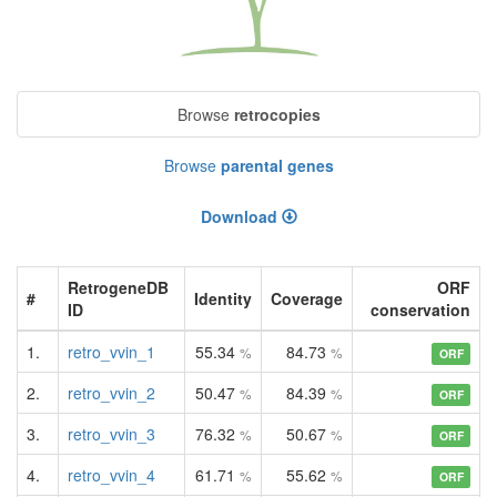
Browse
retrocopies
Browse
parental genes
Download
RetrogeneDB
ORF
#
Identity
Coverage
ID
conservation
1.
retro_vvin_1
55.34
84.73
%
%
ORF
2.
retro_vvin_2
50.47
84.39
%
%
ORF
3.
retro_vvin_3
76.32
50.67
%
%
ORF
4.
retro_vvin_4
61.71
55.62
%
%
ORF