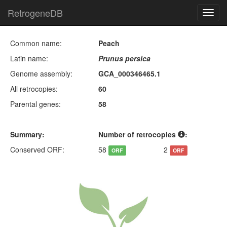
RetrogeneDB
Toggl
navig
Common name:
Peach
Latin name:
Prunus persica
Genome assembly:
GCA_000346465.1
All retrocopies:
60
Parental genes:
58
Summary:
Number of retrocopies
:
Conserved ORF:
58
2
ORF
ORF