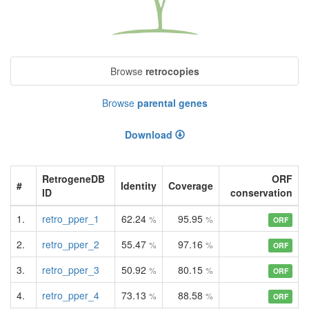
Browse
retrocopies
Browse
parental genes
Download
RetrogeneDB
ORF
#
Identity
Coverage
ID
conservation
1.
retro_pper_1
62.24
95.95
%
%
ORF
2.
retro_pper_2
55.47
97.16
%
%
ORF
3.
retro_pper_3
50.92
80.15
%
%
ORF
4.
retro_pper_4
73.13
88.58
%
%
ORF