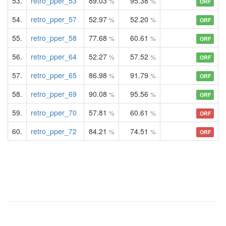
53.
retro_pper_53
89.03
95.38
%
%
ORF
54.
retro_pper_57
52.97
52.20
%
%
ORF
55.
retro_pper_58
77.68
60.61
%
%
ORF
56.
retro_pper_64
52.27
57.52
%
%
ORF
57.
retro_pper_65
86.98
91.79
%
%
ORF
58.
retro_pper_69
90.08
95.56
%
%
ORF
59.
retro_pper_70
57.81
60.61
%
%
ORF
60.
retro_pper_72
84.21
74.51
%
%
ORF