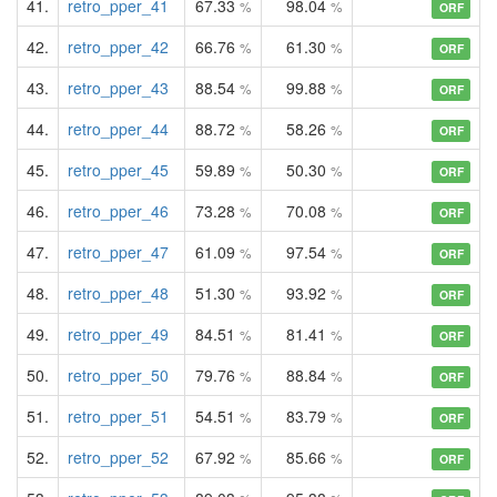
41.
retro_pper_41
67.33
98.04
%
%
ORF
42.
retro_pper_42
66.76
61.30
%
%
ORF
43.
retro_pper_43
88.54
99.88
%
%
ORF
44.
retro_pper_44
88.72
58.26
%
%
ORF
45.
retro_pper_45
59.89
50.30
%
%
ORF
46.
retro_pper_46
73.28
70.08
%
%
ORF
47.
retro_pper_47
61.09
97.54
%
%
ORF
48.
retro_pper_48
51.30
93.92
%
%
ORF
49.
retro_pper_49
84.51
81.41
%
%
ORF
50.
retro_pper_50
79.76
88.84
%
%
ORF
51.
retro_pper_51
54.51
83.79
%
%
ORF
52.
retro_pper_52
67.92
85.66
%
%
ORF