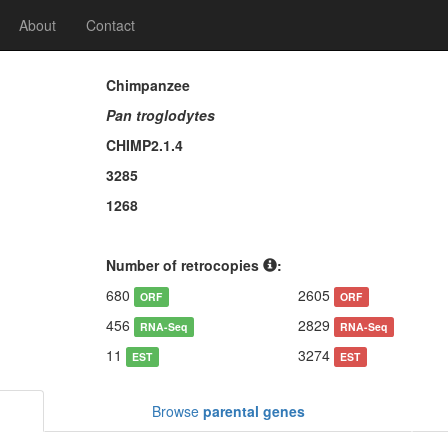
About
Contact
Chimpanzee
Pan troglodytes
CHIMP2.1.4
3285
1268
Number of retrocopies
:
680
2605
ORF
ORF
456
2829
RNA-Seq
RNA-Seq
11
3274
EST
EST
Browse
parental genes