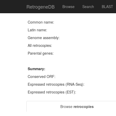
RetrogeneDB
Browse
Search
BLAST
Common name:
Latin name:
Genome assembly:
All retrocopies:
Parental genes:
Summary:
Conserved ORF:
Expressed retrocopies (RNA-Seq):
Expressed retrocopies (EST):
Browse
retrocopies